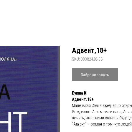
Адвент,18+
SKU:
00382420-08
Забронировать
Букша К.
Адвент.18+
Маленькая Стеша ежедневно откры
Рождество. А ее мама и папа, Аня 
понять, что с ними станет в будуще
"Адвент" — роман о том, что люде