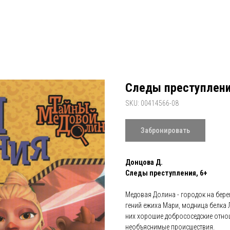
Следы преступлени
SKU:
00414566-08
Забронировать
Донцова Д.
Следы преступления, 6+
Медовая Долина - городок на бере
гений ежиха Мари, модница белка 
них хорошие добрососедские отнош
необъяснимые происшествия.