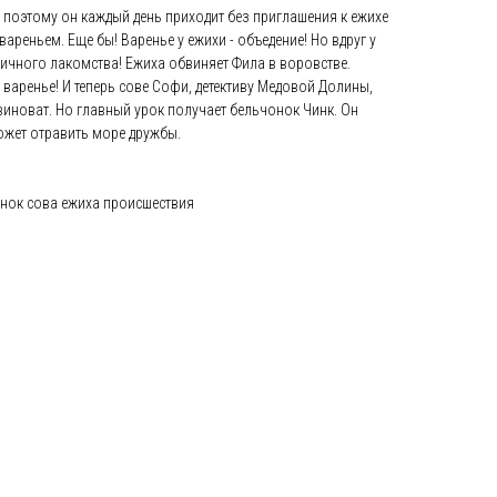
поэтому он каждый день приходит без приглашения к ежихе
 вареньем. Еще бы! Варенье у ежихи - объедение! Но вдруг у
ичного лакомства! Ежиха обвиняет Фила в воровстве.
варенье! И теперь сове Софи, детективу Медовой Долины,
 виноват. Но главный урок получает бельчонок Чинк. Он
может отравить море дружбы.
нок сова ежиха происшествия