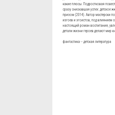
какие плюсы. Подростковая повест
сразу снискавшая успех: детское 
призом (2014). Автор мастерски п
изгоев и эгоистов, под влиянием 
настоящий роман воспитания, увл
детали жизни героев делают мир 
фантастика -- детская литература