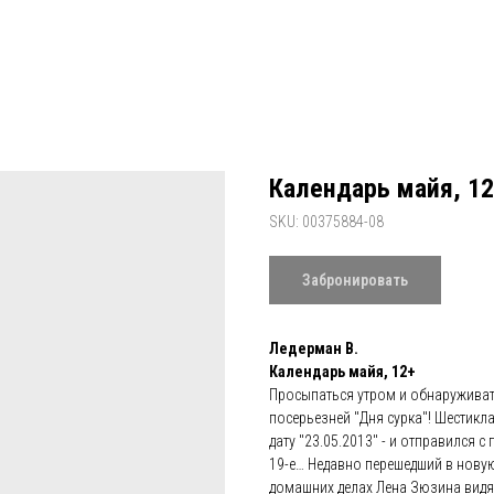
Календарь майя, 12
SKU:
00375884-08
Забронировать
Ледерман В.
Календарь майя, 12+
Просыпаться утром и обнаруживать
посерьезней "Дня сурка"! Шестикл
дату "23.05.2013" - и отправился с
19-е… Недавно перешедший в новую
домашних делах Лена Зюзина видя