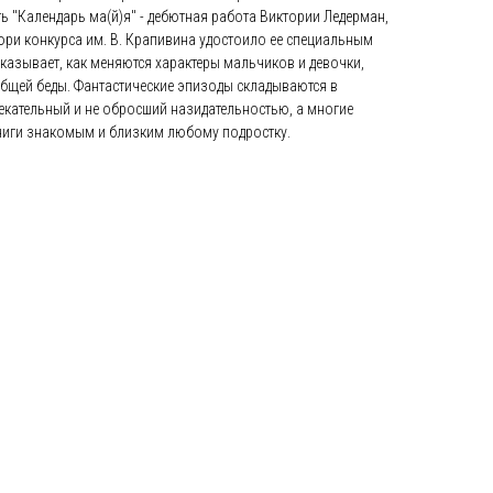
ь "Календарь ма(й)я" - дебютная работа Виктории Ледерман,
жюри конкурса им. В. Крапивина удостоило ее специальным
оказывает, как меняются характеры мальчиков и девочки,
общей беды. Фантастические эпизоды складываются в
екательный и не обросший назидательностью, а многие
книги знакомым и близким любому подростку.