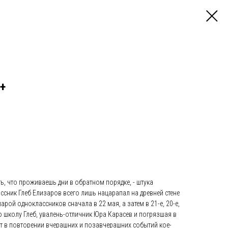
+
, что проживаешь дни в обратном порядке, - штука
ассник Глеб Елизаров всего лишь нацарапал на древней стене
 парой одноклассников сначала в 22 мая, а затем в 21-е, 20-е,
 школу Глеб, увалень-отличник Юра Карасев и погрязшая в
т в повторении вчерашних и позавчерашних событий кое-