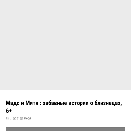
Мадс и Митя : забавные истории о близнецах,
6+
SKU:
00415739-08