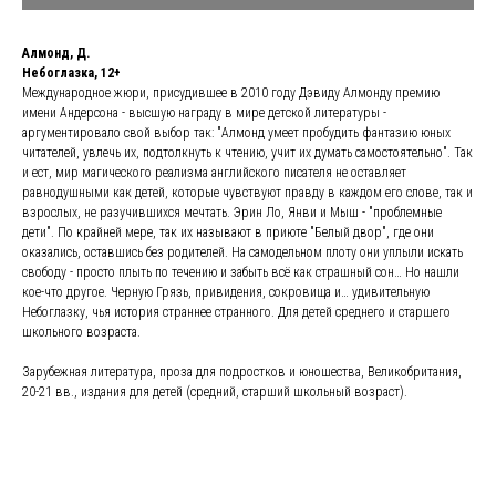
Алмонд, Д.
Небоглазка, 12+
Международное жюри, присудившее в 2010 году Дэвиду Алмонду премию
имени Андерсона - высшую награду в мире детской литературы -
аргументировало свой выбор так: "Алмонд умеет пробудить фантазию юных
читателей, увлечь их, подтолкнуть к чтению, учит их думать самостоятельно". Так
и ест, мир магического реализма английского писателя не оставляет
равнодушными как детей, которые чувствуют правду в каждом его слове, так и
взрослых, не разучившихся мечтать. Эрин Ло, Янви и Мыш - "проблемные
дети". По крайней мере, так их называют в приюте "Белый двор", где они
оказались, оставшись без родителей. На самодельном плоту они уплыли искать
свободу - просто плыть по течению и забыть всё как страшный сон… Но нашли
кое-что другое. Черную Грязь, привидения, сокровища и… удивительную
Небоглазку, чья история страннее странного. Для детей среднего и старшего
школьного возраста.
Зарубежная литература, проза для подростков и юношества, Великобритания,
20-21 вв., издания для детей (средний, старший школьный возраст).