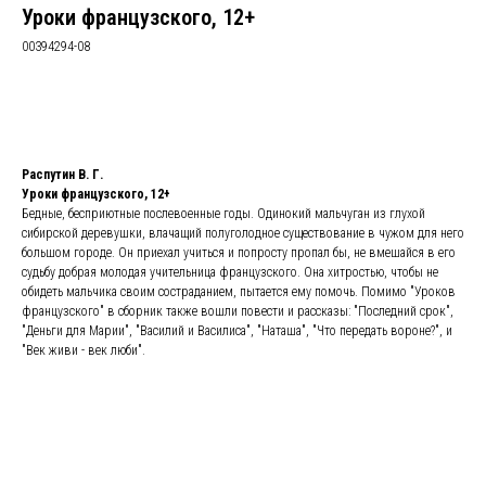
Уроки французского, 12+
00394294-08
Забронировать
Распутин В. Г.
Уроки французского, 12+
Бедные, бесприютные послевоенные годы. Одинокий мальчуган из глухой
сибирской деревушки, влачащий полуголодное существование в чужом для него
большом городе. Он приехал учиться и попросту пропал бы, не вмешайся в его
судьбу добрая молодая учительница французского. Она хитростью, чтобы не
обидеть мальчика своим состраданием, пытается ему помочь. Помимо "Уроков
французского" в сборник также вошли повести и рассказы: "Последний срок",
"Деньги для Марии", "Василий и Василиса", "Наташа", "Что передать вороне?", и
"Век живи - век люби".