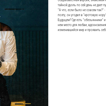
общеизвестная версия, знакомая н
тайной дуэль по сей день не дает 
"А что, если было не совсем так?" 
поэту, он угодил в "кротовую нору"
Будущем? Где есть "обезьянники" и 
нем место для любви, вдохновения
изменившийся мир и проявить себя