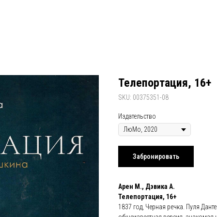
Телепортация, 16+
SKU:
00375351-08
Издательство
Забронировать
Арен М., Дэвика А.
Телепортация, 16+
1837 год, Черная речка. Пуля Данте