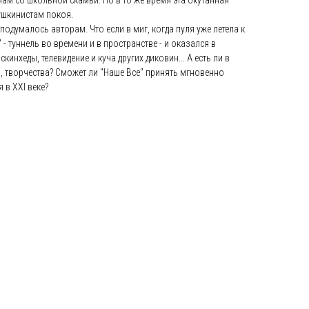
ам со школьной скамьи. Но в то же время эта окутанная
пушкинистам покоя.
- подумалось авторам. Что если в миг, когда пуля уже летела к
 - туннель во времени и в пространстве - и оказался в
скинхеды, телевидение и куча других диковин... А есть ли в
, творчества? Сможет ли "Наше Все" принять мгновенно
 в XXI веке?