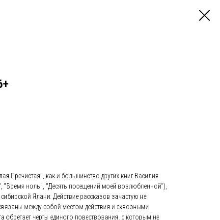
6+
ая Пречистая", как и большинство других книг Василия
, "Время ноль", "Десять посещений моей возлюбленной"),
 сибирской Ялани. Действие рассказов зачастую не
 связаны между собой местом действия и сквозными
а обретает черты единого повествования, с которым не