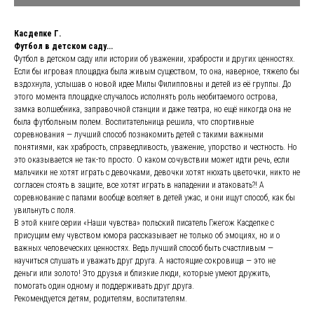
Касдепке Г.
Футбол в детском саду...
Футбол в детском саду или истории об уважении, храбрости и других ценностях.
Если бы игровая площадка была живым существом, то она, наверное, тяжело бы
вздохнула, услышав о новой идее Милы Филипповны и детей из её группы. До
этого момента площадке случалось исполнять роль необитаемого острова,
замка волшебника, заправочной станции и даже театра, но ещё никогда она не
была футбольным полем. Воспитательница решила, что спортивные
соревнования — лучший способ познакомить детей с такими важными
понятиями, как храбрость, справедливость, уважение, упорство и честность. Но
это оказывается не так-то просто. О каком сочувствии может идти речь, если
мальчики не хотят играть с девочками, девочки хотят нюхать цветочки, никто не
согласен стоять в защите, все хотят играть в нападении и атаковать?! А
соревнование с папами вообще вселяет в детей ужас, и они ищут способ, как бы
увильнуть с поля.
В этой книге серии «Наши чувства» польский писатель Гжегож Касдепке с
присущим ему чувством юмора рассказывает не только об эмоциях, но и о
важных человеческих ценностях. Ведь лучший способ быть счастливым —
научиться слушать и уважать друг друга. А настоящие сокровища — это не
деньги или золото! Это друзья и близкие люди, которые умеют дружить,
помогать один одному и поддерживать друг друга.
Рекомендуется детям, родителям, воспитателям.