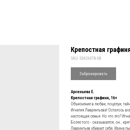
Крепостная графиня
SKU:
00426978-08
Забронировать
Арсеньева Е.
Крепостная графиня, 16+
Объяснение в любви, поцелуи, тай
Игнатия Лаврентьева! Осталось все
настоящая семья. Но что это? Игн
Более того - оказывается, он… кре
Лаврентьев убивает себя. Ирена пы