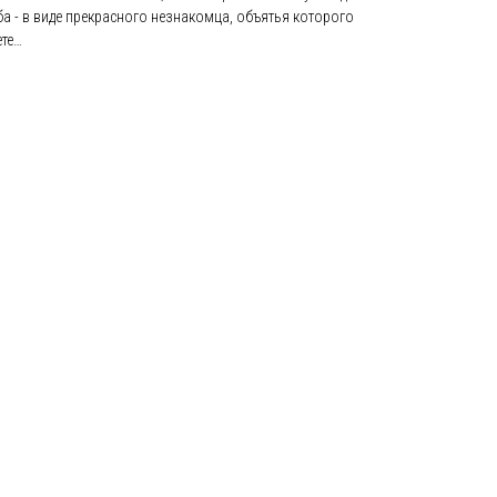
ьба - в виде прекрасного незнакомца, объятья которого
ете…