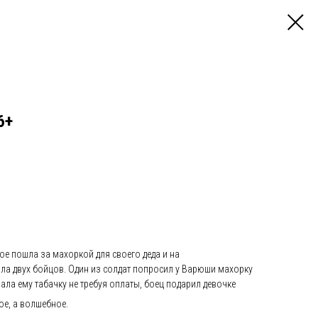
6+
е пошла за махоркой для своего деда и на
ла двух бойцов. Один из солдат попросил у Варюши махорку
пала ему табачку не требуя оплаты, боец подарил девочке
тое, а волшебное.