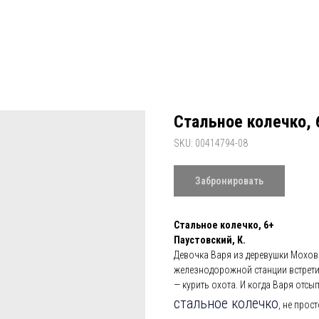
Стальное колечко, 
SKU:
00414794-08
Забронировать
Стальное колечко, 6+
Паустовский, К.
Девочка Варя из деревушки Мохово
железнодорожной станции встрети
— курить охота. И когда Варя отсы
стальное колечко
, не прос