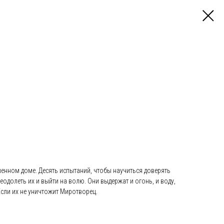
шенном доме. Десять испытаний, чтобы научиться доверять
реодолеть их и выйти на волю. Они выдержат и огонь, и воду,
Если их не уничтожит Миротворец.