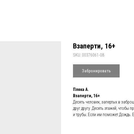
Взаперти, 16+
SKU:
00376061-08
Забронировать
Пляка А.
Взаперти, 16+
Десять человек, запертых в забро
друг другу. Десять этажей, чтобы п
и трубы. Если им поможет Дождь. 