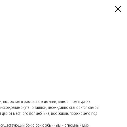
, выросшая в роскошном имении, затерянном в диких
роисхождение окутано тайной, неожиданно становится самой
т дар от местного волшебника, всю жизнь прожившего под
, существующий бок о бок с обычным, - огромный мир,