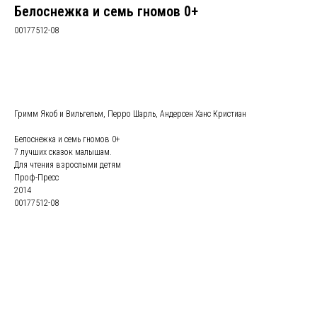
Белоснежка и семь гномов 0+
00177512-08
Забронировать
Гримм Якоб и Вильгельм, Перро Шарль, Андерсен Ханс Кристиан
Белоснежка и семь гномов 0+
7 лучших сказок малышам.
Для чтения взрослыми детям
Проф-Пресс
2014
00177512-08