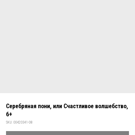
Серебряная пони, или Счастливое волшебство,
6+
SKU:
00420341-08