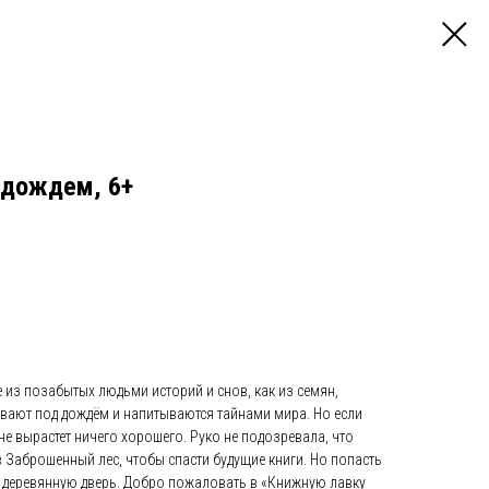
 дождем, 6+
е из позабытых людьми историй и снов, как из семян,
евают под дождём и напитываются тайнами мира. Но если
не вырастет ничего хорошего. Руко не подозревала, что
в Заброшенный лес, чтобы спасти будущие книги. Но попасть
 деревянную дверь. Добро пожаловать в «Книжную лавку