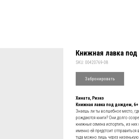
Книжная лавка под
SKU:
00420769-08
Забронировать
Хината, Риэко
Книжная лавка под дождем, 6+
Знаешь ли ты волшебное место, гд
рождаются книги? Они долго созр
книжные семена испортить, из них 
именно ей предстоит отправиться 
туда можно лишь через низенькую