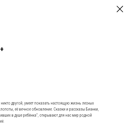
+
 никто другой, умеет показать настоящую жизнь лесных
и хлопоты, её вечное обновление. Сказки и рассказы Бианки,
ивших в душе ребёнка", открывают для нас мир родной
её.