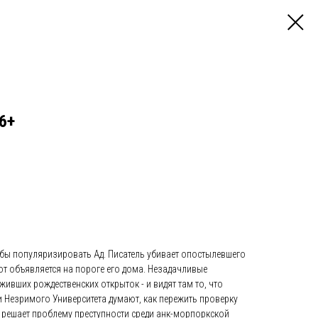
6+
бы популяризировать Ад. Писатель убивает опостылевшего
т объявляется на пороге его дома. Незадачливые
ивших рождественских открыток - и видят там то, что
 Незримого Университета думают, как пережить проверку
 решает проблему преступности среди анк-морпоркской