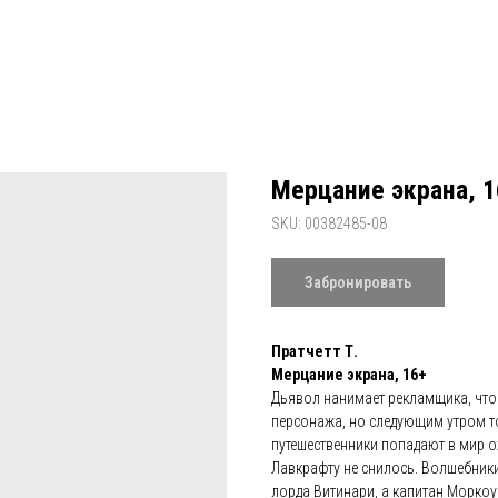
Мерцание экрана, 1
SKU:
00382485-08
Забронировать
Пратчетт Т.
Мерцание экрана, 16+
Дьявол нанимает рекламщика, что
персонажа, но следующим утром то
путешественники попадают в мир ож
Лавкрафту не снилось. Волшебники
лорда Витинари, а капитан Моркоу