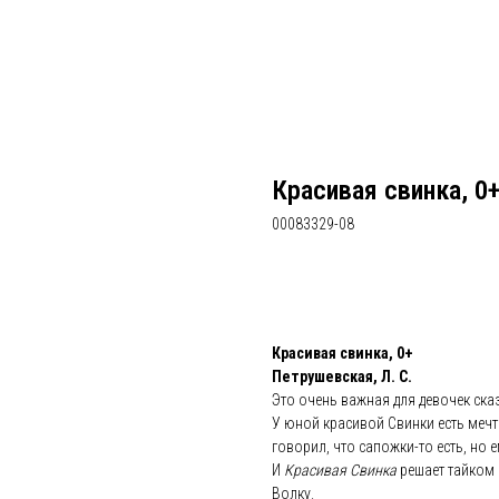
Красивая свинка, 0
00083329-08
Забронировать
Красивая свинка, 0+
Петрушевская, Л. С.
Это очень важная для девочек сказ
У юной красивой Свинки есть мечта 
говорил, что сапожки-то есть, но 
И
Красивая Свинка
решает тайком о
Волку.