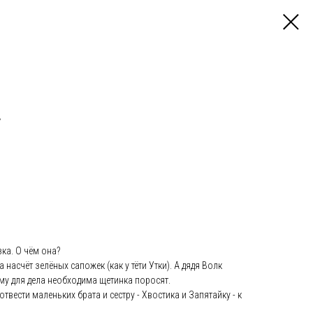
+
ка. О чём она?
насчёт зелёных сапожек (как у тёти Утки). А дядя Волк
ему для дела необходима щетинка поросят.
твести маленьких брата и сестру - Хвостика и Запятайку - к