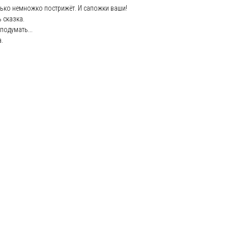
лько немножко пострижёт. И сапожки ваши!
 сказка.
подумать...
.