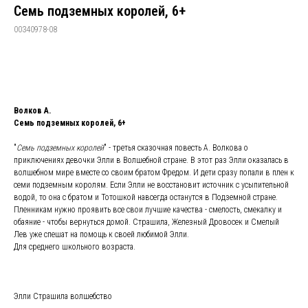
Семь подземных королей, 6+
00340978-08
Забронировать
Волков А.
Семь подземных королей, 6+
"
Семь подземных королей
" - третья сказочная повесть А. Волкова о
приключениях девочки Элли в Волшебной стране. В этот раз Элли оказалась в
волшебном мире вместе со своим братом Фредом. И дети сразу попали в плен к
семи подземным королям. Если Элли не восстановит источник с усыпительной
водой, то она с братом и Тотошкой навсегда останутся в Подземной стране.
Пленникам нужно проявить все свои лучшие качества - смелость, смекалку и
обаяние - чтобы вернуться домой. Страшила, Железный Дровосек и Смелый
Лев уже спешат на помощь к своей любимой Элли.
Для среднего школьного возраста.
Элли Страшила волшебство