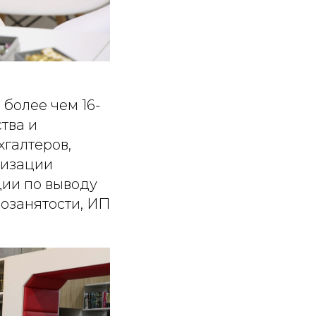
 более чем 16-
тва и
галтеров,
лизации
ции по выводу
мозанятости, ИП