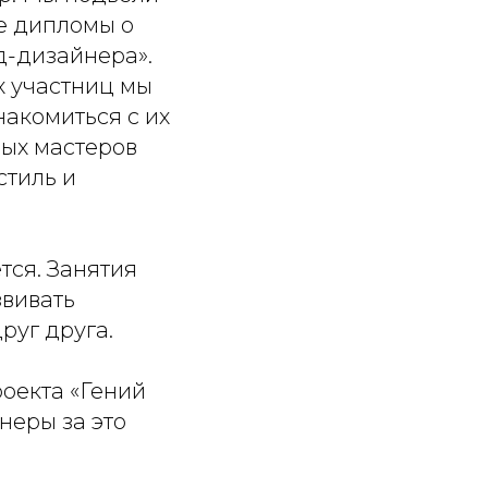
е дипломы о
-дизайнера».
х участниц мы
акомиться с их
ных мастеров
стиль и
тся. Занятия
звивать
руг друга.
роекта
«Гений
неры за это