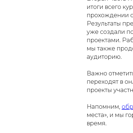
итоги всего к
прохождении о
Результаты пр
уже создали п
проектами. Ра
мы также прод
аудиторию.
Важно отметить
переходят в о
проекты участн
Напомним,
обр
места»
, и мы г
время.