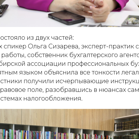
стояло из двух частей:
х спикер Ольга Сизарева, эксперт-практик с
работы, собственник бухгалтерского агентс
бирской ассоциации профессиональных бух
ятным языком объяснила все тонкости лега
частники получили исчерпывающие инструк
правовое поле, разобравшись в нюансах са
истемах налогообложения.