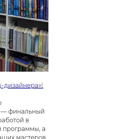
-дизайнера»!
о
! — финальный
работой в
м программы, а
аших мастеров.