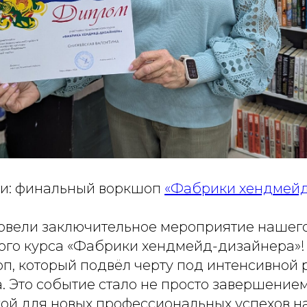
и: финальный воркшоп
«Фабрики хендмейд
овели заключительное мероприятие нашег
ого курса «Фабрики хендмейд-дизайнера»
п, который подвёл черту под интенсивной 
. Это событие стало не просто завершение
кой для новых профессиональных успехов н