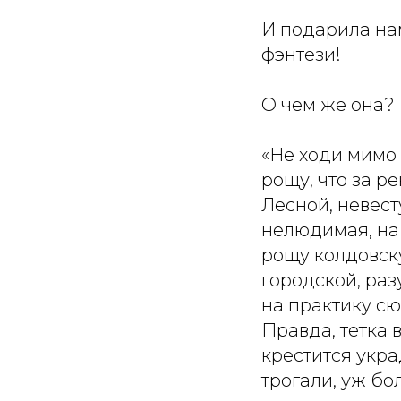
И подарила на
фэнтези!
О чем же она?
«Не ходи мимо
рощу, что за р
Лесной, невест
нелюдимая, на
рощу колдовску
городской, раз
на практику сю
Правда, тетка 
крестится укра
трогали, уж бо