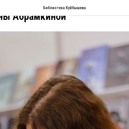
Библиотека Куйбышева
ены Абрамкиной