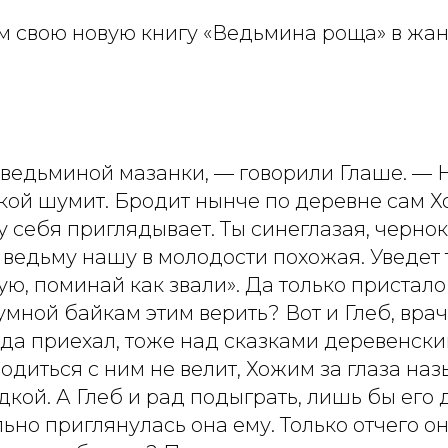
м свою новую книгу «Ведьмина роща» в жан
 ведьминой мазанки, — говорили Глаше. — Н
екой шумит. Бродит нынче по деревне сам Х
у себя приглядывает. Ты синеглазая, черно
 ведьму нашу в молодости похожая. Уведет 
ю, поминай как звали». Да только пристал
умной байкам этим верить? Вот и Глеб, врач
да приехал, тоже над сказками деревенски
водиться с ним не велит, Хожим за глаза наз
дкой. А Глеб и рад подыграть, лишь бы его 
льно приглянулась она ему. Только отчего о