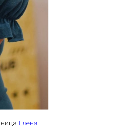
льница
Елена