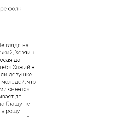
ре фолк-
е глядя на
ожий, Хозяин
косая да
тебя Хожий в
о ли девушке
 молодой, что
ми смеется.
ывает да
да Глашу не
н в рощу